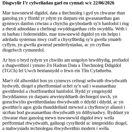
Disgwylir I’r cyfweliadau gael eu cynnal: w/c 22/06/2026
Mae trawsnewid digidol, data a thechnoleg i gyd yn chwarae rhan
ganolog yn y ffordd yr ydym yn darparu ein gwasanaethau gan
gynnwys danfon criwiau a chyrchu gwybodaeth sy'n hanfodol i risg
a rheoli adnoddau a chefnogi swyddogaethau cefn swyddfa. Wrth i
ni barhau i foderneiddio, mae trawsnewid digidol yn ein helpu i
adeiladu systemau mwy craff a chysylltiedig sy'n gwella ymateb
cyflym, yn gwella gwneud penderfyniadau, ac yn cryfhau
diogelwch cymunedol.
Ar hyn o bryd rydym yn chwilio am unigolyn brwdfrydig, profiadol
a rhagweithiol i ymuno â'n Hadran Data a Thechnoleg Ddigidol
(TGCh) fel Uwch beiriannydd o fewn ein Tîm Cyfathrebu.
Mae'r rôl allweddol hon yn cynnwys cefnogi seilwaith rhwydwaith
hydwyth, diogel a pherfformiad uchel sy'n sail i wasanaethau
gweithredol a chorfforaethol hanfodol. Bydd yr ymgeisydd
llwyddiannus yn darparu arweinyddiaeth dechnegol uwch, yn
goruchwylio gweithrediadau rhwydwaith o ddydd i ddydd, ac yn
gweithio'n agos gyda rhanddeiliaid mewnol a chyflenwyr allanol i
sicrhau bod gwasanaethau rhwydwaith yn ddibynadwy. Byddant yn
chwarae rhan ganolog mewn trawsnewid digidol trwy wella
perfformiad rhwydwaith, galluogi cysylltedd ac integreiddio diogel,
a mabwysiadu technolegau rhwydweithio modern i wella