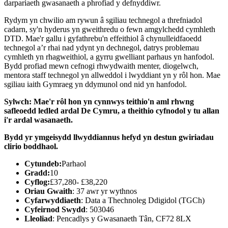
darpariaeth gwasanaeth a phrofiad y defnyddiwr.
Rydym yn chwilio am rywun â sgiliau technegol a threfniadol
cadarn, sy'n hyderus yn gweithredu o fewn amgylchedd cymhleth
DTD. Mae'r gallu i gyfathrebu'n effeithiol â chynulleidfaoedd
technegol a’r rhai nad ydynt yn dechnegol, datrys problemau
cymhleth yn rhagweithiol, a gyrru gwelliant parhaus yn hanfodol.
Bydd profiad mewn cefnogi rhwydwaith menter, diogelwch,
mentora staff technegol yn allweddol i lwyddiant yn y rôl hon. Mae
sgiliau iaith Gymraeg yn ddymunol ond nid yn hanfodol.
Sylwch: Mae'r rôl hon yn cynnwys teithio'n aml rhwng
safleoedd ledled ardal De Cymru, a theithio cyfnodol y tu allan
i'r ardal wasanaeth.
Bydd yr ymgeisydd llwyddiannus hefyd yn destun gwiriadau
clirio boddhaol.
Cytundeb:
Parhaol
Gradd:
10
Cyflog:
£37,280- £38,220
Oriau Gwaith
: 37 awr yr wythnos
Cyfarwyddiaeth
: Data a Thechnoleg Ddigidol (TGCh)
Cyfeirnod Swydd
: 503046
Lleoliad
: Pencadlys y Gwasanaeth Tân, CF72 8LX