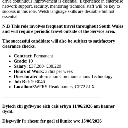
drive continuous improvement is essential. Experience in enterprise
network support, security, mentoring technical staff will be key to
success in this role. Welsh language skills are desirable but not
essential.
N.B This role involves frequent travel throughout South Wales
and will require periodic travel outside of the Service area.
The successful candidate will also be subject to satisfactory
clearance checks.
Contract:
Permanent
Grade
: 10
Salary:
£37,280- £38,220
Hours of Work
: 37hrs per week
Directorate:
Information Communications Technology
Job Ref
: 503046
Location:
SWFRS Headquarters, CF72 8LX
---------------------------------------------------------------------
Dylech chi gyflwyno eich cais erbyn 11/06/2026 am hanner
dydd.
Disgwylir i'r rhestr fer gael ei llunio: w/c 15/06/2026